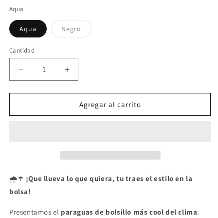
Negro
Aqua
Variante
Aqua
Negro
agotada
o
no
Cantidad
Cantidad
disponible
Reducir
Aumentar
cantidad
cantidad
para
para
Paraguas
Paraguas
Agregar al carrito
de
de
bolsillo,
bolsillo,
un
un
básico
básico
🌧️☂️
¡Que llueva lo que quiera, tu traes el estilo en la
bolsa!
Presentamos el
paraguas de bolsillo más cool del clima
: