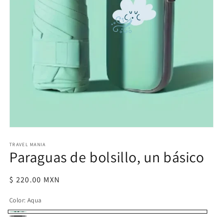
Abrir
elemento
multimedia
TRAVEL MANIA
Paraguas de bolsillo, un básico
1
en
una
ventana
Precio
$ 220.00 MXN
modal
habitual
Color:
Aqua
Aqua