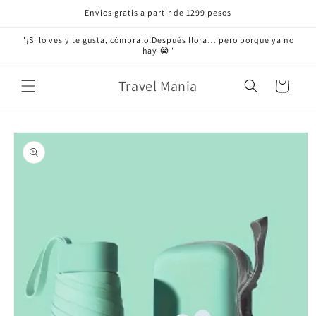
Ir
Envios gratis a partir de 1299 pesos
directamente
al contenido
"¡Si lo ves y te gusta, cómpralo!Después llora… pero porque ya no
hay 😭"
Travel Mania
Carrito
Ir
directamente
a la
información
del producto