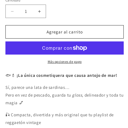
Cantidad
Cantidad
Reducir
Aumentar
cantidad
cantidad
para
para
La
La
Agregar al carrito
única
única
cosmetiquera
cosmetiquera
que
que
causa
causa
antojo
antojo
Más opciones de pago
de
de
mar
mar
🐟💄
¡La única cosmetiquera que causa antojo de mar!
Sí, parece una lata de sardinas…
Pero en vez de pescado, guarda tu
gloss
, delineador y toda tu
magia 💅
🎣 Compacta, divertida y más original que tu playlist de
reggaetón vintage