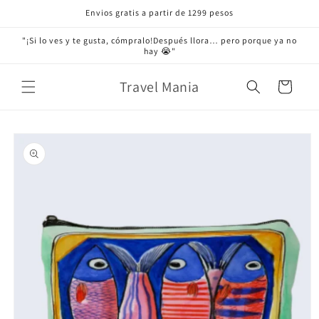
Ir
Envios gratis a partir de 1299 pesos
directamente
al contenido
"¡Si lo ves y te gusta, cómpralo!Después llora… pero porque ya no
hay 😭"
Travel Mania
Carrito
Ir
directamente
a la
información
del producto