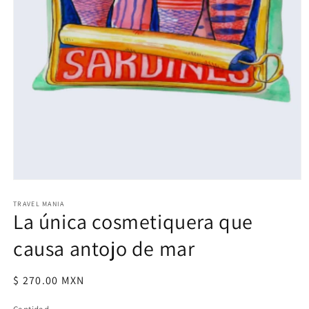
Abrir
elemento
multimedia
TRAVEL MANIA
La única cosmetiquera que
1
en
una
causa antojo de mar
ventana
modal
Precio
$ 270.00 MXN
habitual